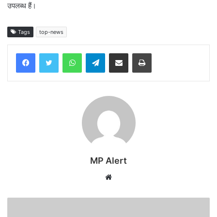
उपलब्ध हैं।
Tags
top-news
WhatsApp
Telegram
Share via Email
Print
MP Alert
Website