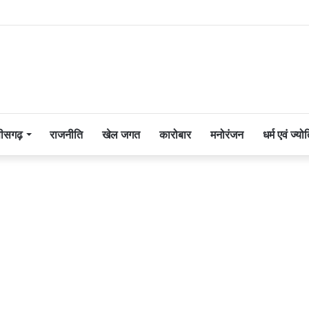
तीसगढ़
राजनीति
खेल जगत
कारोबार
मनोरंजन
धर्म एवं ज्यो