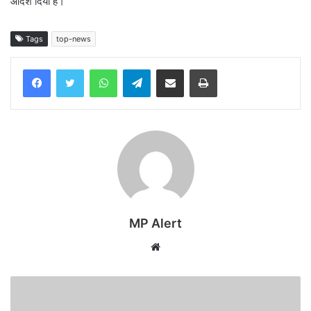
आदेश दिया है।
Tags
top-news
WhatsApp
Telegram
Share via Email
Print
MP Alert
Website