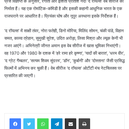
प्रेस विज्ञप्ति के अनुसार, रंगीता और इशिता प्रीतीश नंदी ‘द रॉयल्स’ वेब सीरीज की
निर्माता हैं। यह एक रोमांटिक-कॉमेडी है और इसकी कहानी आधुनिक भारत के एक
राजघराने पर आधारित है। प्रियंका घोष और नूपुर अस्थाना इसके निर्देशक हैं।
‘द रॉयल्स’ में साक्षी तंवर, नोरा फतेही, डिनो मोरिया, मिलिंद सोमन, चंकी पांडे, विहान
समत, काव्या त्रेहान, सुमुखी सुरेश, उदित अरोड़ा, लिसा मिश्रा और ल्यूक केनी भी
नजर आएंगे। अभिनेत्री जीनत अमान इस वेब सीरीज में खास भूमिका निभाएंगी।
वह 1970 और 1980 के दशक में ‘हरे रामा हरे कृष्णा’, ‘यादों की बारात’, ‘धरम वीर’,
‘द ग्रेट गैम्बलर’, ‘सत्यम शिवम सुंदरम’, ‘डॉन’, ‘कुर्बानी’ और ‘दोस्ताना’ जैसी प्रसिद्ध
फिल्मों में अभिनय कर चुकी हैं। वेब सीरीज ‘द रॉयल्स’ ओटीटी मंच नेटफ्लिक्स पर
प्रसारित की जाएगी।
WhatsApp
Telegram
Share via Email
Print