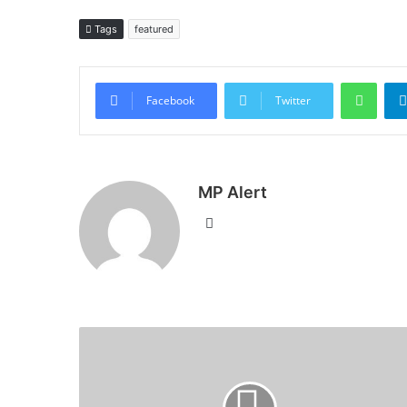
Tags
featured
What
Facebook
Twitter
MP Alert
Website