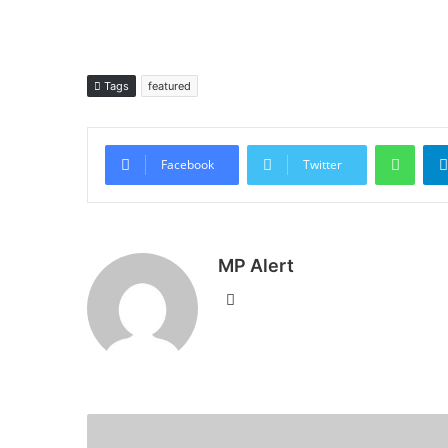
Tags
featured
What
Facebook
Twitter
MP Alert
Website