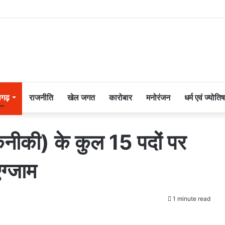
सगढ़
राजनीति
खेल जगत
कारोबार
मनोरंजन
धर्म एवं ज्योतिष
नीकी) के कुल 15 पदों पर
एग्जाम
1 minute read