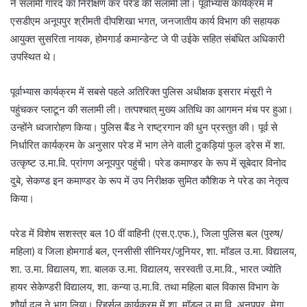
ने सलामी गारद का निरीक्षण कर परेड की सलामी ली। पूर्वाभ्यास कार्यक्रम में
एसडीएम अनूपपुर श्रीमती दीपशिखा भगत, जनजातीय कार्य विभाग की सहायक
आयुक्त सुसरिता नायक, होमगार्ड कमान्डेन्ट जे पी उईके सहित संबंधित अधिकारी
उपस्थित थे।
पूर्वाभ्यास कार्यक्रम में सबसे पहले अतिरिक्त पुलिस अधीक्षक इसरार मंसूरी ने
पहुंचकर प्लाटून की सलामी ली। तत्पश्चात् मुख्य अतिथि का आगमन मंच पर हुआ।
उन्होंने ध्वजारोहण किया। पुलिस बैंड ने राष्ट्रगान की धुन प्रस्तुत की। पूर्व से
निर्धारित कार्यक्रम के अनुसार परेड में भाग लेने वाली टुकड़ियां फुल ड्रेस में शा.
उत्कृष्ट उ.मा.वि. प्रांगण अनूपपुर पहुंची। परेड कमाण्डर के रूप में सूबेदार विनोद
दुबे, सेकण्ड इन कमाण्डर के रूप में उप निरीक्षक सुमित कौशिक ने परेड का नेतृत्व
किया।
परेड में विशेष सशस्त्र बल 10 वीं वाहिनी (एस.ए.एफ.), जिला पुलिस बल (पुरुष/
महिला) व जिला होमगार्ड बल, एनसीसी सीनियर/जूनियर, शा. मॉडल उ.मा. विद्यालय,
शा. उ.मा. विद्यालय, शा. बालक उ.मा. विद्यालय, सरस्वती उ.मा.वि., भारत ज्योति
हायर सेकेण्डरी विद्यालय, शा. कन्या उ.मा.वि. तथा महिला बाल विकास विभाग के
शौर्या दल ने भाग लिया। रिहर्सल कार्यक्रम में शा. मॉडल उ.मा.वि. अनूपपुर, मेगा