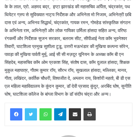
के के लाल, प्रो. अहमद बद्र, इप्टा झारखंड की महासचिव अर्पिता, चंद्रकांत, पथ
थियेटर ग्रुप से सुविख्यात नाट्य निर्देशक और अभिनेता मो निजाम, अभिनेत्री छबि
दास एवं अन्य, अभिनव सिद्धार्थ, चंद्रकांत, गायक रमन, गोमहेड सांस्कृतिक संगठन
के अभिनेता राम, अभिनेत्री और लोक गायिका उर्मिला हांसदा सहित अन्य, वरिष्ठ
रंगकर्मी और निर्देशक सुजन सरकार, बलराम सीट, सीपीआई नेता कॉम भुवनेश्वर
तिवारी, घाटशिला प्रमुख सुशीला टुडू, उत्तरी मऊभंडार की मुखिया कल्पना सोरेन,
पावड़ा की मुखिया पार्वती मुर्मू, आई सी सी मज़दूर यूनियन के अध्यक्ष कॉम बी एन
सिंहदेब, महासचिव कॉम ओम प्रकाश सिंह, संतोष दास, कॉम दुलाल हांसदा, शिक्षक
मुकुल महापात्र, गौतम कुमार रॉय, सौरभ रॉय, सुखलाल हांसदा, मल्लिका, मानव,
गीता, लखिंदर, कार्तिक चौधरी, विश्वजीत दे, अम्लान राय, किशोरी महतो, बी डी एस
एल महिला महाविद्यालय के कुंदन कुमार, डॉ देवी प्रसाद कुंदुर, अरबिंद घोष, सुनीति
घोष, घाटशिला कॉलेज के बांग्ला विभाग के डॉ संदीप चंद्रा और अन्य।
WhatsApp
Telegram
Share via Email
Print