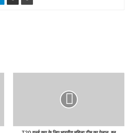
T20 वर्ल्ड कप के लिए भारतीय महिला टीम का ऐलान, इन