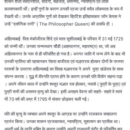
शासन शैली संवेदनशील, सादगी, सहजता, धर्मनिष्ठ, न्यायप्रिय एवं लोक
कल्याणकारी थीं। इन्हीं गुणों के कारण उनकी प्रजा उन्हें सदैव लोकमाता के रूप में
देखती थी। उनके अप्रतिम गुणों को देखकर ब्रिटिश इतिहासकार जॉन केयस ने
उन्हें “दार्शनिक रानी” ( The Philosopher Queen) की उपाधि दी ।
अहिल्याबाई पिता मंकोजीराव शिंदे एवं माता सुशीलाबाई के परिवार में 31 मई 1725
को जन्मी थीं। उनका जन्मस्थान चौंडी (अहमदनगर, महाराष्ट्र) था, जो अब
अहिल्यानगर के नाम से ही परिवर्तित हो गया है। धनगर जाति में जन्म लेने के बाद भी
उनकी प्रतिभा को पहचानकर पेशवा बाजीराव एवं मल्हारराव होल्कर दोनों के परस्पर
परामर्श के उपरान्त अहिल्याबाई का विवाह मल्हारराव ने अपने पुत्र खंडेराव के साथ
संपन्न कराया । युद्ध में वीरगति प्राप्त होने के कारण उनको पति वियोग सहना पड़ा
। अपने जीवन काल में उन्होंने श्वसुर मल्हार राव होल्कर, नवासे ( पुत्री के पुत्र) एवं
पुत्री सभी की असमय मृत्यु को देखा। इसी असहय वेदना को सहते- सहते वे स्वयं
भी 70 वर्ष की उम्र में 1795 में संसार छोड़कर चली गई।
पति की मृत्यु के पश्चात अपने श्वसुर के आग्रह पर उन्होंने राजकाज सम्हालना
प्रारंभ किया। उनका शासन प्रजावत्सल, न्यायप्रिय, सुशासन का प्रतीक था।
अपनी धर्म के प्रति भक्ति के कारण उन्होंने अपनी राजधानी इंदौर से परिवर्तित कर