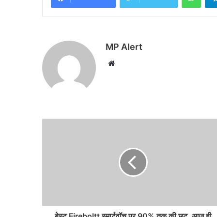
MP Alert
Website
बेस्ट Fireboltt स्मार्टवॉच पर 90% तक की छूट, आज ही