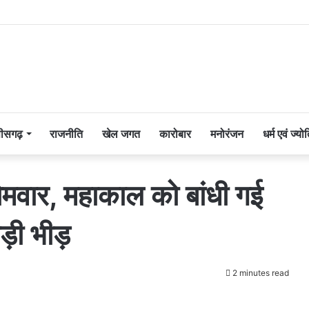
तीसगढ़
राजनीति
खेल जगत
कारोबार
मनोरंजन
धर्म एवं ज्यो
वार, महाकाल को बांधी गई
मड़ी भीड़
2 minutes read